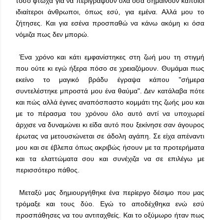
τόσο φτωχά για να περιγράψουν όλα όσα σημαίνουν κάποιοι
ιδιαίτεροι άνθρωποι, όπως εσύ, για εμένα. Αλλά μου το
ζήτησες. Και για εσένα προσπαθώ να κάνω ακόμη κι όσα
νόμιζα πως δεν μπορώ.
Ένα χρόνο και κάτι εμφανίστηκες στη ζωή μου τη στιγμή
που ούτε κι εγώ ήξερα πόσο σε χρειαζόμουν. Θυμάμαι πως
εκείνο το μαγικό βράδυ έγραψα κάπου "σήμερα
συντελέστηκε μπροστά μου ένα θαύμα". Δεν κατάλαβα πότε
και πώς αλλά έγινες αναπόσπαστο κομμάτι της ζωής μου και
με το πέρασμα του χρόνου όλο αυτό αντί να υποχωρεί
άρχισε να δυναμώνει κι είδα αυτό που ξεκίνησε σαν άγουρος
έρωτας να μετουσιώνεται σε άδολη αγάπη. Σε είχα απέναντι
μου και σε έβλεπα όπως ακριβώς ήσουν με τα προτερήματα
και τα ελαττώματα σου και συνέχιζα να σε επιλέγω με
περισσότερο πάθος.
Μεταξύ μας δημιουργήθηκε ένα περίεργο δέσιμο που μας
τρόμαξε και τους δύο. Εγώ το αποδέχθηκα ενώ εσύ
προσπάθησες να του αντιταχθείς. Και το οξύμωρο ήταν πως