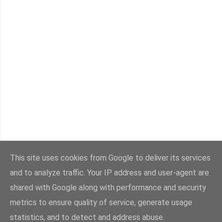
This site uses cookies from Google to deliver its services
ΠΑΛΑΙΌΤΕΡΕΣ ΑΝΑΡΤΉΣΕΙΣ
and to analyze traffic. Your IP address and user-agent are
shared with Google along with performance and security
metrics to ensure quality of service, generate usage
statistics, and to detect and address abuse.
Από το Blogger