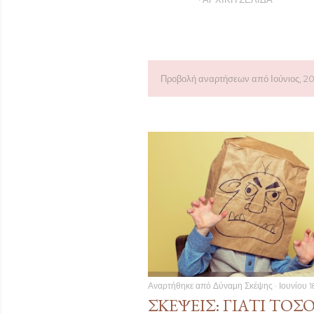
Προβολή αναρτήσεων από Ιούνιος, 20
Α
ν
α
ρ
τ
ή
σ
Αναρτήθηκε από
Δύναμη Σκέψης
Ιουνίου 1
ε
ΣΚΈΨΕΙΣ: ΓΙΑΤΊ ΤΌΣ