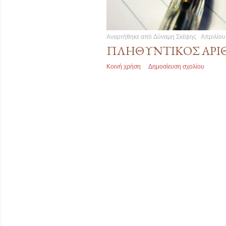
ι
ς
Αναρτήθηκε από
Δύναμη Σκέψης
Απριλίου
ΠΛΗΘΥΝΤΙΚΌΣ ΑΡΙΘ
Κοινή χρήση
Δημοσίευση σχολίου