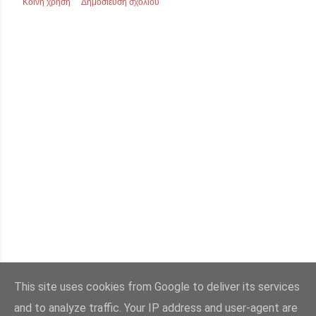
Κοινή χρήση
Δημοσίευση σχολίου
This site uses cookies from Google to deliver its services
ΠΑΛΑΙΌΤΕΡΕΣ ΑΝΑΡΤΉΣΕΙΣ
and to analyze traffic. Your IP address and user-agent are