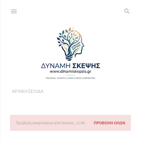
Μετάβαση στο κύριο περιεχόμενο
ΑΡΧΙΚΉ ΣΕΛΊΔΑ
Προβολή αναρτήσεων από Ιούνιος, 2018
ΠΡΟΒΟΛΉ ΌΛΩΝ
Α