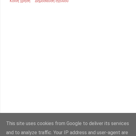
Κοινή χρήση
Δημοσίευση σχολίου
This site uses cookies from Google to deliver its services
ΠΑΛΑΙΌΤΕΡΕΣ ΑΝΑΡΤΉΣΕΙΣ
and to analyze traffic. Your IP address and user-agent are