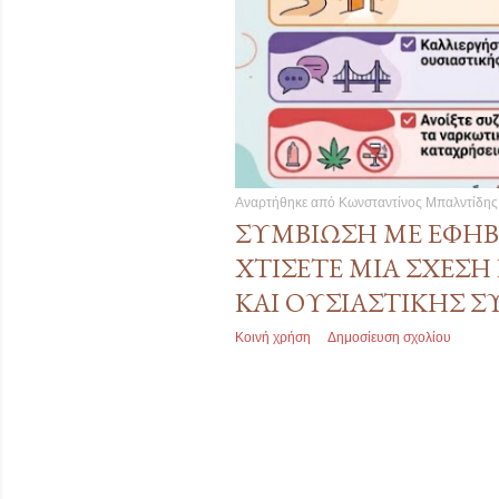
ι
ς
Αναρτήθηκε από
Κωνσταντίνος Μπαλντίδης
ΣΥΜΒΊΩΣΗ ΜΕ ΕΦΉΒ
ΧΤΊΣΕΤΕ ΜΙΑ ΣΧΈΣ
ΚΑΙ ΟΥΣΙΑΣΤΙΚΉΣ 
Κοινή χρήση
Δημοσίευση σχολίου