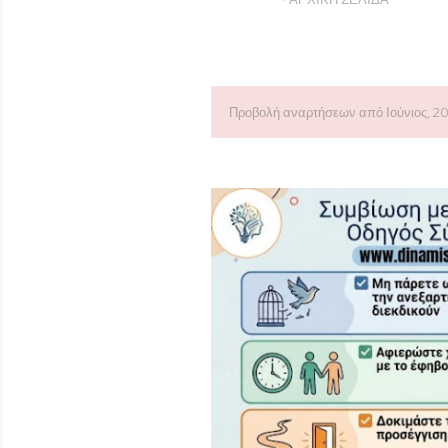
Προβολή αναρτήσεων από Ιούνιος, 2
Α
ν
α
ρ
τ
ή
σ
ε