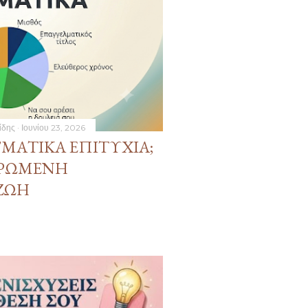
ίδης
Ιουνίου 23, 2026
ΓΜΑΤΙΚΆ ΕΠΙΤΥΧΊΑ;
ΗΡΩΜΈΝΗ
 ΖΩΉ