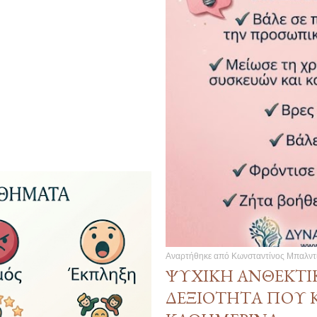
Αναρτήθηκε από
Κωνσταντίνος Μπαλντ
ΨΥΧΙΚΉ ΑΝΘΕΚΤΙ
ΔΕΞΙΌΤΗΤΑ ΠΟΥ Κ