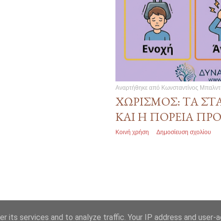
Αναρτήθηκε από
Κωνσταντίνος Μπαλντ
ΧΩΡΙΣΜΌΣ: ΤΑ ΣΤ
ΚΑΙ Η ΠΟΡΕΊΑ Π
Κοινή χρήση
Δημοσίευση σχολίου
r its services and to analyze traffic. Your IP address and user-