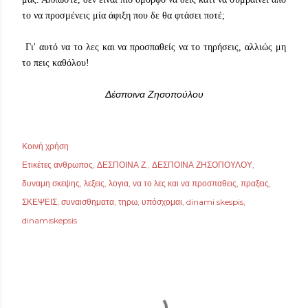
το να προσμένεις μία άφιξη που δε θα φτάσει ποτέ;
Γι' αυτό να το λες και να προσπαθείς να το τηρήσεις, αλλιώς μη
το πεις καθόλου!
Δέσποινα Ζησοπούλου
Κοινή χρήση
Ετικέτες
ανθρωπος
ΔΕΣΠΟΙΝΑ Ζ.
ΔΕΣΠΟΙΝΑ ΖΗΣΟΠΟΥΛΟΥ
δυναμη σκεψης
λεξεις
λογια
να το λες και να προσπαθεις
πραξεις
ΣΚΕΨΕΙΣ
συναισθηματα
τηρω
υπόσχομαι
dinami skespis
dinamiskepsis
ΣΧΌΛΙΑ