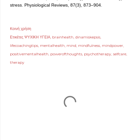
stress. Physiological Reviews, 87(3), 873–904.
Κοινή χρήση
Ετικέτες
ΨΥΧΙΚΗ ΥΓΕΙΑ
brainhealth
dinamiskepsis
lifecoachingtips
mentalhealth
mind
mindfulness
mindpower
positivementalhealth
powerofthoughts
psychotherapy
selfcare
therapy
ΣΧΌΛΙΑ