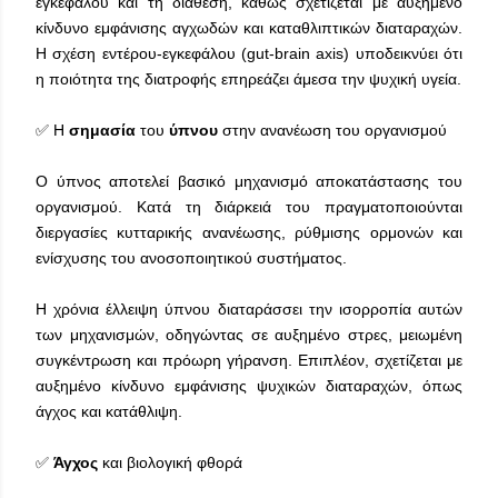
εγκεφάλου και τη διάθεση, καθώς σχετίζεται με αυξημένο
κίνδυνο εμφάνισης αγχωδών και καταθλιπτικών διαταραχών.
Η σχέση εντέρου-εγκεφάλου (gut-brain axis) υποδεικνύει ότι
η ποιότητα της διατροφής επηρεάζει άμεσα την ψυχική υγεία.
✅ Η
σημασία
του
ύπνου
στην ανανέωση του οργανισμού
Ο ύπνος αποτελεί βασικό μηχανισμό αποκατάστασης του
οργανισμού. Κατά τη διάρκειά του πραγματοποιούνται
διεργασίες κυτταρικής ανανέωσης, ρύθμισης ορμονών και
ενίσχυσης του ανοσοποιητικού συστήματος.
Η χρόνια έλλειψη ύπνου διαταράσσει την ισορροπία αυτών
των μηχανισμών, οδηγώντας σε αυξημένο στρες, μειωμένη
συγκέντρωση και πρόωρη γήρανση. Επιπλέον, σχετίζεται με
αυξημένο κίνδυνο εμφάνισης ψυχικών διαταραχών, όπως
άγχος και κατάθλιψη.
✅
Άγχος
και βιολογική φθορά