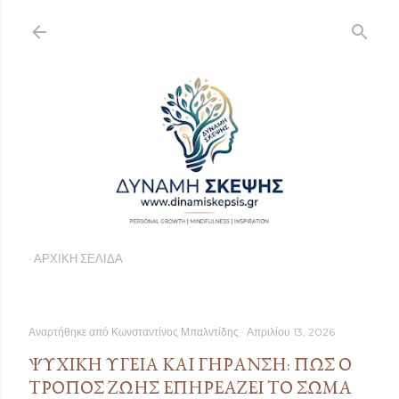
Μετάβαση στο κύριο περιεχόμενο
ΑΡΧΙΚΉ ΣΕΛΊΔΑ
Αναρτήθηκε από
Κωνσταντίνος Μπαλντίδης
Απριλίου 13, 2026
ΨΥΧΙΚΉ ΥΓΕΊΑ ΚΑΙ ΓΉΡΑΝΣΗ: ΠΏΣ Ο
ΤΡΌΠΟΣ ΖΩΉΣ ΕΠΗΡΕΆΖΕΙ ΤΟ ΣΏΜΑ