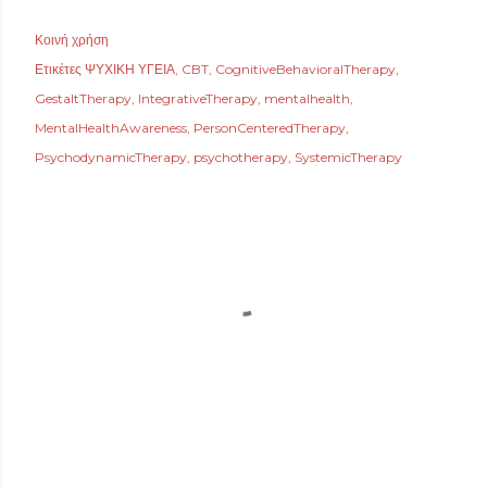
Κοινή χρήση
Ετικέτες
ΨΥΧΙΚΗ ΥΓΕΙΑ
CBT
CognitiveBehavioralTherapy
GestaltTherapy
IntegrativeTherapy
mentalhealth
MentalHealthAwareness
PersonCenteredTherapy
PsychodynamicTherapy
psychotherapy
SystemicTherapy
ΣΧΌΛΙΑ