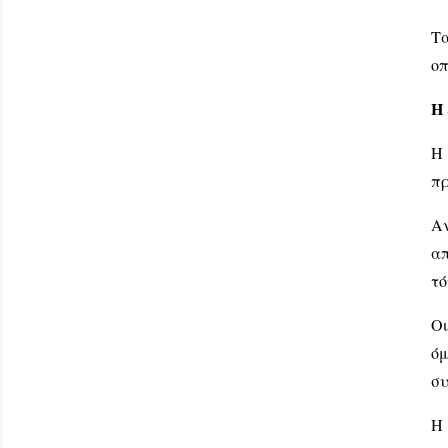
Τα
οπ
Η 
Η 
πρ
Α
απ
τό
Οι
ό
συ
Η 