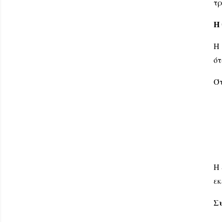
τρ
Η 
Η 
ότ
Ότ
Η 
εκ
Σ