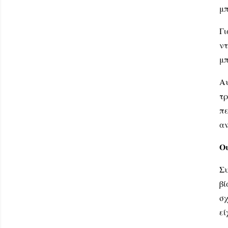
μπ
Γι
ν
μπ
Α
τρ
π
αν
Οι
Συ
βί
σχ
εί