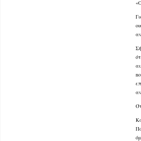
«Ο
Γι
οι
αν
Σή
ότ
αυ
no
ε
αν
Ότ
Κά
Πο
όμ