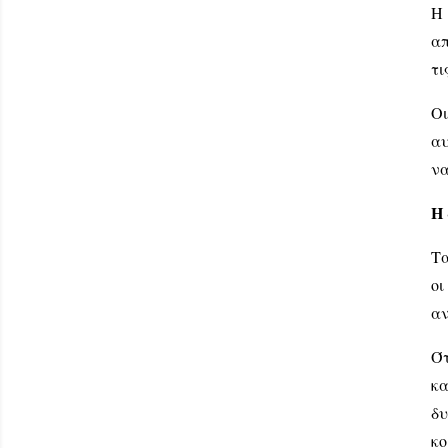
Η 
απ
τι
Οι
αυ
να
Η
Τα
ο
αν
Ότ
κα
δυ
κο